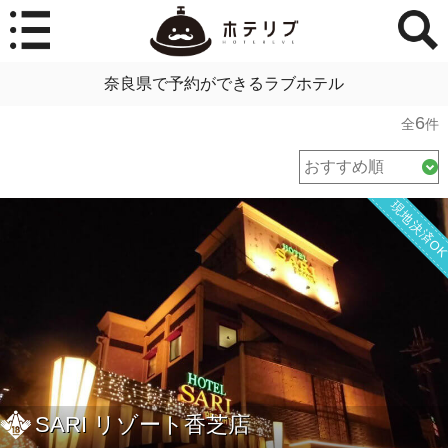
奈良県で予約ができるラブホテル
6
全
件
現地決済O
SARI リゾート香芝店