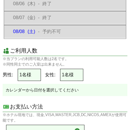
現地決済のご予約で来店予定時刻を
30分経過してもご連絡がない場
08/06
(木)
-
終了
合、予約を無連絡キャンセルとし、キャンセル料をご請求
させてい
ただきます。
08/07
(金)
-
終了
【駐車場】
駐車場のご利用は1組様1台まで可能です。
08/08
(土)
-
予約不可
【その他】
レンタル品等のお持ち帰りはご遠慮くださいませ。
ご利用人数
ホテルご滞在中にご不明点等ありましたらホテルのフロントまでお
問い合わせください。
※当プランの利用可能人数は2名です。
利用規約/注意事項に定めのない事由は各ホテルの宿泊約款による
※同性同士でのご入室は出来ません。
ものとします。
男性:
女性:
カレンダーから日付を選択してください
お支払い方法
※ホテル現地では、現金,VISA,MASTER,JCB,DC,NICOS,AMEXが使用可
能です。