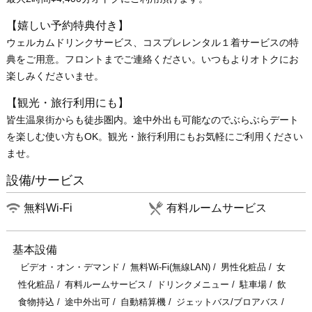
【嬉しい予約特典付き】
ウェルカムドリンクサービス、コスプレレンタル１着サービスの特
典をご用意。フロントまでご連絡ください。いつもよりオトクにお
楽しみくださいませ。
【観光・旅行利用にも】
皆生温泉街からも徒歩圏内。途中外出も可能なのでぶらぶらデート
を楽しむ使い方もOK。観光・旅行利用にもお気軽にご利用ください
ませ。
設備/サービス
無料Wi-Fi
有料ルームサービス
基本設備
ビデオ・オン・デマンド
無料Wi-Fi(無線LAN)
男性化粧品
女
性化粧品
有料ルームサービス
ドリンクメニュー
駐車場
飲
食物持込
途中外出可
自動精算機
ジェットバス/ブロアバス