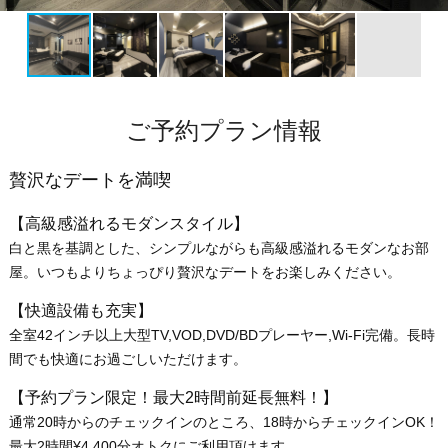
ご予約プラン情報
贅沢なデートを満喫
【高級感溢れるモダンスタイル】
白と黒を基調とした、シンプルながらも高級感溢れるモダンなお部
屋。いつもよりちょっぴり贅沢なデートをお楽しみください。
【快適設備も充実】
全室42インチ以上大型TV,VOD,DVD/BDプレーヤー,Wi-Fi完備。長時
間でも快適にお過ごしいただけます。
【予約プラン限定！最大2時間前延長無料！】
通常20時からのチェックインのところ、18時からチェックインOK！
最大2時間¥4,400分オトクにご利用頂けます。