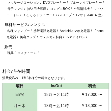
マッサージローション
DVDプレーヤー
ブルーレイプレーヤー
電子レンジ
持込用冷蔵庫
コンビニBOX
空気清浄機
シャワ
ートイレ
くるくるドライヤー
バスローブ
TVサイズ40~49型
無料サービス/レンタル
各種シャンプー
携帯電話充電器
Androidスマホ充電器
iPhone
充電器
美容グッズ
ウェルカム特典
ヘアアイロン
販売
玩具
コスチューム
料金/滞在時間
消費税込み、1室2名様分の料金となります。
曜日
In/Out
料金
日/祝
18時〜翌11時
¥ 17,000 〜
月〜木
18時〜翌11時
¥ 13,000 〜