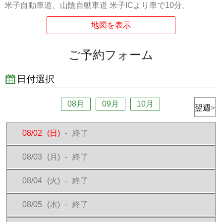
米子自動車道、山陰自動車道 米子ICより車で10分。
ご予約内容の変更は
チェックイン日前日の23:59まで
になります。
ご予約完了ページ内の「チェックイン時刻を変更する」の項目
ご予約完了後のメール内に記載されている、予約内容確認ペー
ジ内の「チェックイン時刻を変更する」の項目
ご予約フォーム
ホテリブへのお電話での変更は承っておりません。
チェックイン日
当日に急な変更
が生じた際には、必ず
ホテルへお電
話
でご連絡をお願いします。
日付選択
【お支払い】
ご予約時に予約料金をクレジットカードでお支払いください。フー
08月
09月
10月
ドサービスや延長利用等の追加料金は、ホテル現地にてホテルの規
定通り現金またはクレジットカードでお支払いください。
ホテル現地では、現金,VISA,MASTER,JCB,DC,NICOS,AMEXが使
08/02
(日)
-
終了
用可能
【チェックイン】
08/03
(月)
-
終了
ご予約分のお部屋をお取り置きしております。チェックインの際に
は下記フロント宛に「お名前」/「ご予約番号」をお電話にてお申し
08/04
(火)
-
終了
付けくださいませ。ご用意したお部屋へとご案内致します。【フロ
ント電話番号】0859373636
08/05
(水)
-
終了
来店予定時刻前にご来店された場合はお待ち頂く場合がございま
す。