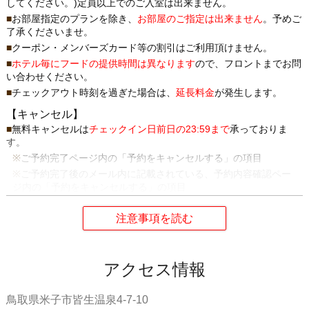
してください。)定員以上でのご入室は出来ません。
お部屋指定のプランを除き、
お部屋のご指定は出来ません
。予めご
了承くださいませ。
クーポン・メンバーズカード等の割引はご利用頂けません。
ホテル毎にフードの提供時間は異なります
ので、フロントまでお問
い合わせください。
チェックアウト時刻を過ぎた場合は、
延長料金
が発生します。
【キャンセル】
無料キャンセルは
チェックイン日前日の23:59まで
承っておりま
す。
ご予約完了ページ内の「予約をキャンセルする」の項目
ご予約完了後のメール内に記載されている、予約内容確認ペー
ジ内の「予約をキャンセルする」の項目
ホテリブへのお電話でのキャンセルは承っておりません。
【キャンセル料】
チェックイン日前日23時59分まで...
無料
チェックイン日当日の0時から...
ご予約料金の100％
アクセス情報
無連絡キャンセル...
ご予約料金の100％
キャンセルの際には必ずご連絡をお願いします。
鳥取県米子市皆生温泉4-7-10
【ご予約内容の変更】