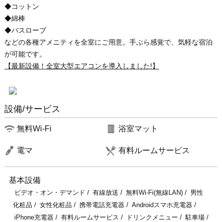
◆コットン
◆綿棒
◆バスローブ
などの各種アメニティを全室にご用意。手ぶら感覚で、気軽な宿泊
が可能です。
【最新設備！全室大型エアコンを導入しました!】
設備/サービス
無料Wi-Fi
浴室マット
電マ
有料ルームサービス
基本設備
ビデオ・オン・デマンド
有線放送
無料Wi-Fi(無線LAN)
男性
化粧品
女性化粧品
携帯電話充電器
Androidスマホ充電器
iPhone充電器
有料ルームサービス
ドリンクメニュー
駐車場