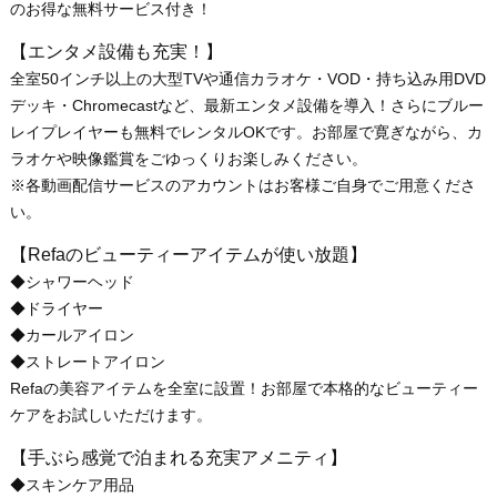
のお得な無料サービス付き！
【エンタメ設備も充実！】
全室50インチ以上の大型TVや通信カラオケ・VOD・持ち込み用DVD
デッキ・Chromecastなど、最新エンタメ設備を導入！さらにブルー
レイプレイヤーも無料でレンタルOKです。お部屋で寛ぎながら、カ
ラオケや映像鑑賞をごゆっくりお楽しみください。
※各動画配信サービスのアカウントはお客様ご自身でご用意くださ
い。
【Refaのビューティーアイテムが使い放題】
◆シャワーヘッド
◆ドライヤー
◆カールアイロン
◆ストレートアイロン
Refaの美容アイテムを全室に設置！お部屋で本格的なビューティー
ケアをお試しいただけます。
【手ぶら感覚で泊まれる充実アメニティ】
◆スキンケア用品