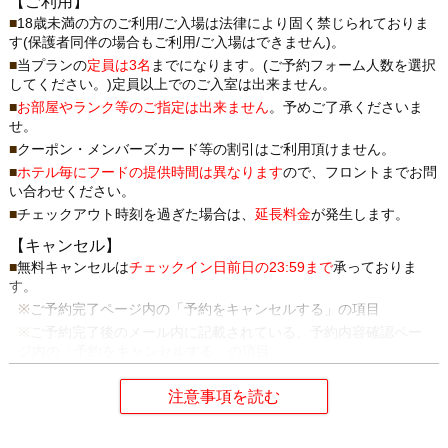
【ご利用】
18歳未満の方のご利用/ご入場は法律により固く禁じられておりま
す(保護者同伴の場合もご利用/ご入場はできません)。
当プランの
定員は3名
までになります。(ご予約フォーム人数を選択
してください。)定員以上でのご入室は出来ません。
お部屋やランク等のご指定は出来ません
。予めご了承くださいま
せ。
クーポン・メンバーズカード等の割引はご利用頂けません。
ホテル毎にフードの提供時間は異なります
ので、フロントまでお問
い合わせください。
チェックアウト時刻を過ぎた場合は、
延長料金
が発生します。
【キャンセル】
無料キャンセルは
チェックイン日前日の23:59まで
承っておりま
す。
ご予約完了ページ内の「予約をキャンセルする」の項目
ご予約完了後のメール内に記載されている、予約内容確認ペー
ジ内の「予約をキャンセルする」の項目
ホテリブへのお電話でのキャンセルは承っておりません。
【キャンセル料】
チェックイン日前日23時59分まで...
無料