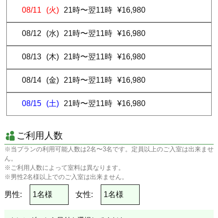
来店予定時刻前にご来店された場合はお待ち頂く場合がございま
08/11
(火)
21時〜翌11時
¥16,980
す。
現地決済のご予約で来店予定時刻を
30分経過してもご連絡がない場
08/12
(水)
21時〜翌11時
¥16,980
合、予約を無連絡キャンセルとし、キャンセル料をご請求
させてい
ただきます。
08/13
(木)
21時〜翌11時
¥16,980
【駐車場】
駐車場のご利用は1組様1台まで可能です。
08/14
(金)
21時〜翌11時
¥16,980
【その他】
レンタル品等のお持ち帰りはご遠慮くださいませ。
08/15
(土)
21時〜翌11時
¥16,980
ホテルご滞在中にご不明点等ありましたらホテルのフロントまでお
問い合わせください。
利用規約/注意事項に定めのない事由は各ホテルの宿泊約款による
ご利用人数
ものとします。
※当プランの利用可能人数は2名〜3名です。定員以上のご入室は出来ませ
ん。
※ご利用人数によって室料は異なります。
※男性2名様以上でのご入室は出来ません。
男性:
女性: