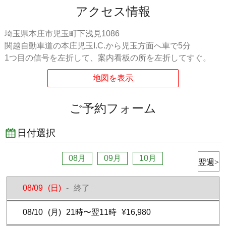
チェックイン日当日の0時から...
ご予約料金の100％
アクセス情報
無連絡キャンセル...
ご予約料金の100％
キャンセルの際には必ずご連絡をお願いします。
埼玉県本庄市児玉町下浅見1086
【ご予約内容の変更】
関越自動車道の本庄児玉I.C.から児玉方面へ車で5分
ご予約内容の変更は
チェックイン日前日の23:59まで
になります。
1つ目の信号を左折して、案内看板の所を左折してすぐ。
ご予約完了ページ内の「チェックイン時刻を変更する」の項目
ご予約完了後のメール内に記載されている、予約内容確認ペー
ジ内の「チェックイン時刻を変更する」の項目
ホテリブへのお電話での変更は承っておりません。
ご予約フォーム
チェックイン日
当日に急な変更
が生じた際には、必ず
ホテルへお電
話
でご連絡をお願いします。
日付選択
【お支払い】
ホテルにて現金またはクレジットカードでお支払いください。
ホテル現地では、現
08月
09月
10月
金,VISA,MASTER,JCB,DC,NICOS,AMEX,UC,UFJが使用可能
【チェックイン】
08/09
(日)
-
終了
ご予約分のお部屋をお取り置きしております。チェックインの際に
は下記フロント宛に「お名前」/「ご予約番号」をお電話にてお申し
付けくださいませ。ご用意したお部屋へとご案内致します。【フロ
08/10
(月)
21時〜翌11時
¥16,980
ント電話番号】0495725053