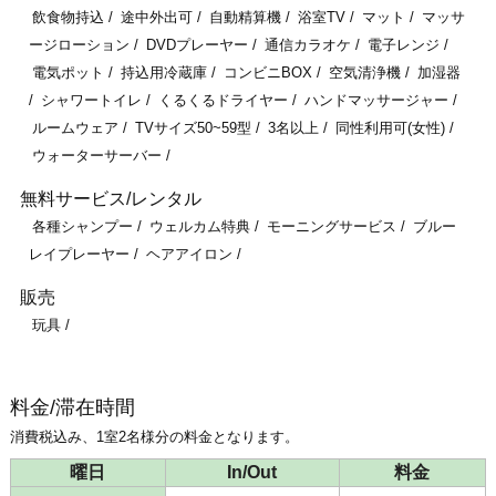
飲食物持込
途中外出可
自動精算機
浴室TV
マット
マッサ
ージローション
DVDプレーヤー
通信カラオケ
電子レンジ
電気ポット
持込用冷蔵庫
コンビニBOX
空気清浄機
加湿器
シャワートイレ
くるくるドライヤー
ハンドマッサージャー
ルームウェア
TVサイズ50~59型
3名以上
同性利用可(女性)
ウォーターサーバー
無料サービス/レンタル
各種シャンプー
ウェルカム特典
モーニングサービス
ブルー
レイプレーヤー
ヘアアイロン
販売
玩具
料金/滞在時間
消費税込み、1室2名様分の料金となります。
曜日
In/Out
料金