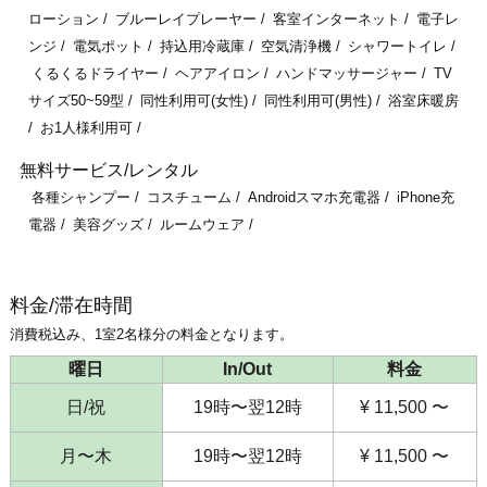
ローション
ブルーレイプレーヤー
客室インターネット
電子レ
ンジ
電気ポット
持込用冷蔵庫
空気清浄機
シャワートイレ
くるくるドライヤー
ヘアアイロン
ハンドマッサージャー
TV
サイズ50~59型
同性利用可(女性)
同性利用可(男性)
浴室床暖房
お1人様利用可
無料サービス/レンタル
各種シャンプー
コスチューム
Androidスマホ充電器
iPhone充
電器
美容グッズ
ルームウェア
料金/滞在時間
消費税込み、1室2名様分の料金となります。
曜日
In/Out
料金
日/祝
19時〜翌12時
¥ 11,500 〜
月〜木
19時〜翌12時
¥ 11,500 〜