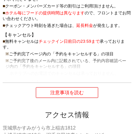
クーポン・メンバーズカード等の割引はご利用頂けません。
ホテル毎にフードの提供時間は異なります
ので、フロントまでお問
い合わせください。
チェックアウト時刻を過ぎた場合は、
延長料金
が発生します。
【キャンセル】
無料キャンセルは
チェックイン日前日の23:59まで
承っておりま
す。
ご予約完了ページ内の「予約をキャンセルする」の項目
ご予約完了後のメール内に記載されている、予約内容確認ペー
ジ内の「予約をキャンセルする」の項目
ホテリブへのお電話でのキャンセルは承っておりません。
【キャンセル料】
チェックイン日前日23時59分まで...
無料
チェックイン日当日の0時から...
ご予約料金の100％
無連絡キャンセル...
ご予約料金の100％
キャンセルの際には必ずご連絡をお願いします。
アクセス情報
【ご予約内容の変更】
ご予約内容の変更は
チェックイン日前日の23:59まで
になります。
茨城県かすみがうら市上稲吉1812
ご予約完了ページ内の「チェックイン時刻を変更する」の項目