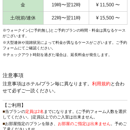
金
19時〜翌12時
¥ 11,500 〜
土/祝前/連休
22時〜翌11時
¥ 15,500 〜
※ウォークイン(ご予約無し)とご予約プランの時間・料金は異なるケース
がございます。
※大型連休や混雑状況によって料金が異なるケースがございます。ご予約
フォームにてご確認ください。
※チェックアウト時刻を過ぎた場合は、延長料金が発生します。
注意事項
注意事項はホテル/プラン毎に異なります。
利用規約
と合わ
せて必ずご一読ください。
【ご利用】
当プランの
定員は2名
までになります。(ご予約フォーム人数を選択
してください。)定員以上でのご入室は出来ません。
お部屋指定のプランを除き、
お部屋のご指定は出来ません
。予めご
了承くださいませ。