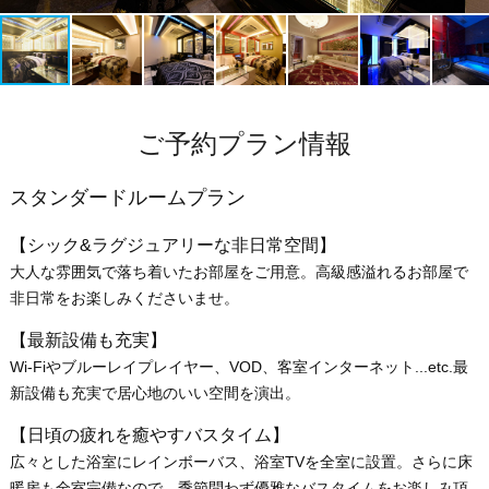
ご予約プラン情報
スタンダードルームプラン
【シック&ラグジュアリーな非日常空間】
大人な雰囲気で落ち着いたお部屋をご用意。高級感溢れるお部屋で
非日常をお楽しみくださいませ。
【最新設備も充実】
Wi-Fiやブルーレイプレイヤー、VOD、客室インターネット...etc.最
新設備も充実で居心地のいい空間を演出。
【日頃の疲れを癒やすバスタイム】
広々とした浴室にレインボーバス、浴室TVを全室に設置。さらに床
暖房も全室完備なので、季節問わず優雅なバスタイムをお楽しみ頂