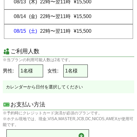
08/13
(木)
22時〜翌11時
¥15,500
駐車場のご利用は1組様1台まで可能です。
【その他】
08/14
(金)
22時〜翌11時
¥15,500
レンタル品等のお持ち帰りはご遠慮くださいませ。
ホテルご滞在中にご不明点等ありましたらホテルのフロントまでお
08/15
(土)
22時〜翌11時
¥15,500
問い合わせください。
利用規約/注意事項に定めのない事由は各ホテルの宿泊約款による
ものとします。
ご利用人数
※当プランの利用可能人数は2名です。
男性:
女性:
カレンダーから日付を選択してください
お支払い方法
※予約時にクレジットカード決済が必須のプランです。
※ホテル現地では、現金,VISA,MASTER,JCB,DC,NICOS,AMEXが使用可
能です。