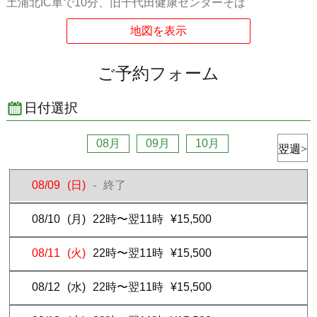
土浦北IC車で10分、旧千代田健康センターそば
ご予約完了後のメール内に記載されている、予約内容確認ペー
ジ内の「チェックイン時刻を変更する」の項目
ホテリブへのお電話での変更は承っておりません。
チェックイン日
当日に急な変更
が生じた際には、必ず
ホテルへお電
ご予約フォーム
話
でご連絡をお願いします。
【お支払い】
日付選択
ご予約時に予約料金をクレジットカードで決済、もしくは利用時に
ホテル現地にて現金またはクレジットカードでお支払いください。
ホテル現地では、現金,VISA,MASTER,JCB,DC,NICOS,AMEXが使
08月
09月
10月
用可能
【チェックイン】
08/09
(日)
-
終了
ご予約分のお部屋をお取り置きしております。チェックインの際に
はフロントにて「お名前」/「ご予約番号」をお申し付けくださいま
せ。ご用意したお部屋へとご案内致します。
08/10
(月)
22時〜翌11時
¥15,500
来店予定時刻前にご来店された場合はお待ち頂く場合がございま
す。
08/11
(火)
22時〜翌11時
¥15,500
現地決済のご予約で来店予定時刻を
30分経過してもご連絡がない場
合、予約を無連絡キャンセルとし、キャンセル料をご請求
させてい
08/12
(水)
22時〜翌11時
¥15,500
ただきます。
【駐車場】