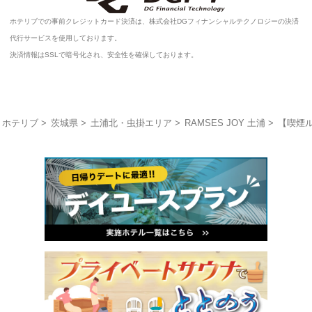
ホテリブでの事前クレジットカード決済は、株式会社DGフィナンシャルテクノロジーの決済
代行サービスを使用しております。
決済情報はSSLで暗号化され、安全性を確保しております。
ホテリブ
茨城県
土浦北・虫掛エリア
RAMSES JOY 土浦
【喫煙