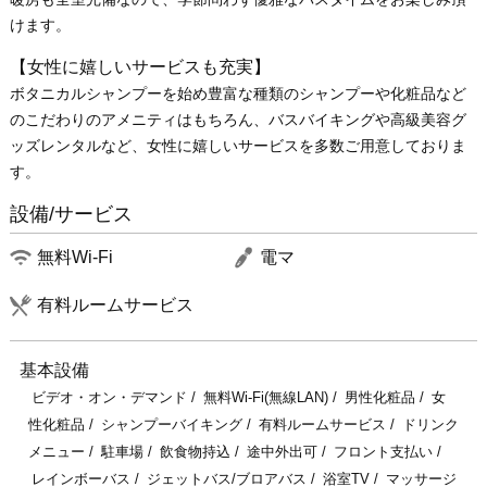
けます。
【女性に嬉しいサービスも充実】
ボタニカルシャンプーを始め豊富な種類のシャンプーや化粧品など
のこだわりのアメニティはもちろん、バスバイキングや高級美容グ
ッズレンタルなど、女性に嬉しいサービスを多数ご用意しておりま
す。
設備/サービス
無料Wi-Fi
電マ
有料ルームサービス
基本設備
ビデオ・オン・デマンド
無料Wi-Fi(無線LAN)
男性化粧品
女
性化粧品
シャンプーバイキング
有料ルームサービス
ドリンク
メニュー
駐車場
飲食物持込
途中外出可
フロント支払い
レインボーバス
ジェットバス/ブロアバス
浴室TV
マッサージ