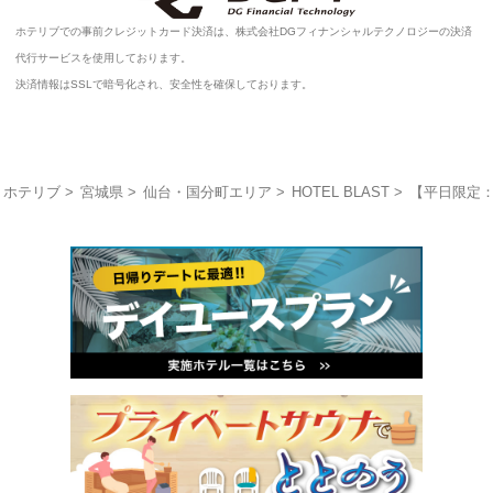
ホテリブでの事前クレジットカード決済は、株式会社DGフィナンシャルテクノロジーの決済
代行サービスを使用しております。
決済情報はSSLで暗号化され、安全性を確保しております。
ホテリブ
宮城県
仙台・国分町エリア
HOTEL BLAST
【平日限定：