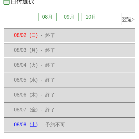
日付選択
ご予約時に予約料金をクレジットカードで決済、もしくは利用時に
ホテル現地にて現金またはクレジットカードでお支払いください。
ホテル現地では、現金,VISA,MASTER,JCB,DC,AMEX,PayPayが使
08月
09月
10月
用可能
【チェックイン】
08/02
(日)
-
終了
ご予約分のお部屋をお取り置きしております。チェックインの際に
はフロントにて「お名前」/「ご予約番号」をお申し付けくださいま
せ。ご用意したお部屋へとご案内致します。
08/03
(月)
-
終了
来店予定時刻前にご来店された場合はお待ち頂く場合がございま
す。
08/04
(火)
-
終了
現地決済のご予約で来店予定時刻を
30分経過してもご連絡がない場
合、予約を無連絡キャンセルとし、キャンセル料をご請求
させてい
08/05
(水)
-
終了
ただきます。
【駐車場】
08/06
(木)
-
終了
駐車場のご利用は1組様1台まで可能です(ハイルーフ/車幅の広いお
車はご利用頂けません)。
08/07
(金)
-
終了
【その他】
レンタル品等のお持ち帰りはご遠慮くださいませ。
08/08
(土)
-
予約不可
ホテルご滞在中にご不明点等ありましたらホテルのフロントまでお
問い合わせください。