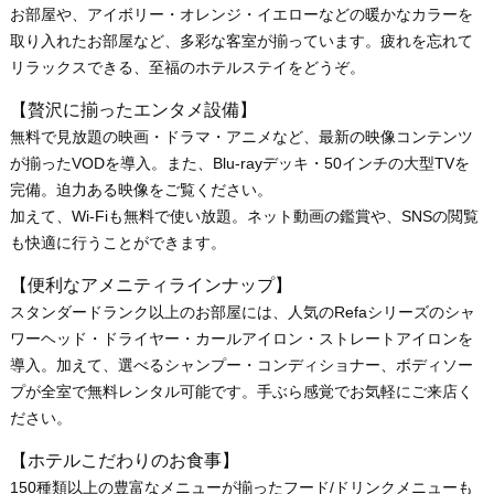
お部屋や、アイボリー・オレンジ・イエローなどの暖かなカラーを
取り入れたお部屋など、多彩な客室が揃っています。疲れを忘れて
リラックスできる、至福のホテルステイをどうぞ。
【贅沢に揃ったエンタメ設備】
無料で見放題の映画・ドラマ・アニメなど、最新の映像コンテンツ
が揃ったVODを導入。また、Blu-rayデッキ・50インチの大型TVを
完備。迫力ある映像をご覧ください。
加えて、Wi-Fiも無料で使い放題。ネット動画の鑑賞や、SNSの閲覧
も快適に行うことができます。
【便利なアメニティラインナップ】
スタンダードランク以上のお部屋には、人気のRefaシリーズのシャ
ワーヘッド・ドライヤー・カールアイロン・ストレートアイロンを
導入。加えて、選べるシャンプー・コンディショナー、ボディソー
プが全室で無料レンタル可能です。手ぶら感覚でお気軽にご来店く
ださい。
【ホテルこだわりのお食事】
150種類以上の豊富なメニューが揃ったフード/ドリンクメニューも