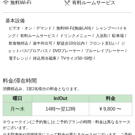
無料Wi-Fi
有料ルームサービス
基本設備
ビデオ・オン・デマンド
無料Wi-Fi(無線LAN)
シャンプーバイキ
ング
有料ルームサービス
ドリンクメニュー
入浴剤
駐車場
飲食物持込
途中外出可
駅徒歩10分以内
フロント支払い
ジ
ェットバス/ブロアバス
DVDプレーヤー
ブルーレイプレーヤー
電子レンジ
持込用冷蔵庫
TVサイズ50~59型
料金/滞在時間
消費税込み、1室2名様分の料金となります。
曜日
In/Out
料金
月〜木
14時〜翌12時
¥ 9,800 〜
※ウォークイン(ご予約無し)とご予約プランの時間・料金は異なるケース
がございます。
※大型連休や混雑状況によって料金が異なるケースがございます。ご予約