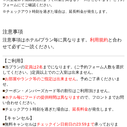
フォームにてご確認ください。
※チェックアウト時刻を過ぎた場合は、延長料金が発生します。
注意事項
注意事項はホテル/プラン毎に異なります。
利用規約
と合わ
せて必ずご一読ください。
【ご利用】
当プランの
定員は2名
までになります。(ご予約フォーム人数を選択
してください。)定員以上でのご入室は出来ません。
お部屋やランク等のご指定は出来ません
。予めご了承くださいま
せ。
クーポン・メンバーズカード等の割引はご利用頂けません。
ホテル毎にフードの提供時間は異なります
ので、フロントまでお問
い合わせください。
チェックアウト時刻を過ぎた場合は、
延長料金
が発生します。
【キャンセル】
無料キャンセルは
チェックイン日前日の23:59まで
承っておりま