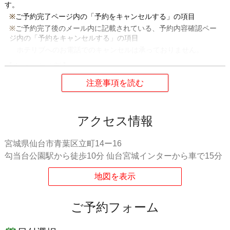
す。
ご予約完了ページ内の「予約をキャンセルする」の項目
ご予約完了後のメール内に記載されている、予約内容確認ペー
ジ内の「予約をキャンセルする」の項目
ホテリブへのお電話でのキャンセルは承っておりません。
【キャンセル料】
チェックイン日前日23時59分まで...
無料
チェックイン日当日の0時から...
ご予約料金の100％
無連絡キャンセル...
ご予約料金の100％
キャンセルの際には必ずご連絡をお願いします。
アクセス情報
【ご予約内容の変更】
ご予約内容の変更は
チェックイン日前日の23:59まで
になります。
宮城県仙台市青葉区立町14ー16
ご予約完了ページ内の「チェックイン時刻を変更する」の項目
勾当台公園駅から徒歩10分 仙台宮城インターから車で15分
ご予約完了後のメール内に記載されている、予約内容確認ペー
ジ内の「チェックイン時刻を変更する」の項目
ホテリブへのお電話での変更は承っておりません。
チェックイン日
当日に急な変更
が生じた際には、必ず
ホテルへお電
ご予約フォーム
話
でご連絡をお願いします。
【お支払い】