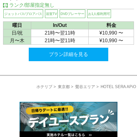
ランク/部屋指定無し
ジェットバス/ブロアバス
浴室TV
DVDプレーヤー
お1人様利用可
曜日
In/Out
料金
日/祝
21時〜翌11時
¥10,990 〜
月〜木
21時〜翌11時
¥10,990 〜
プラン詳細を見る
ホテリブ
東京都
鶯谷エリア
HOTEL SERA APiO