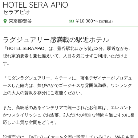
HOTEL SERA APiO
セラアピオ
東京都/鶯谷
￥10,980〜
(1室/税込)
ラグジュアリー感満載の駅近ホテル
「HOTEL SERA APiO」は、鶯谷駅北口から徒歩2分。駅近ながら、
隠れ家的要素も兼ね備えいて、人目を気にせずご利用いただけま
す。
「モダンラグジュアリー」をテーマに、著名デザイナーがプロデュ
ースした館内は、煌びやかでゴージャスな雰囲気満載。ワンランク
上の大人の贅沢を存分にご堪能ください。
また、高級感のあるインテリアで統一されたお部屋は、エレガント
かつスタイリッシュでお洒落。2人だけの特別な時間を過ごすのに相
応しい上質な空間をどうぞ。
設備面では、DVDプレイヤーを全室に設置しているほか、Wi-Fiも完