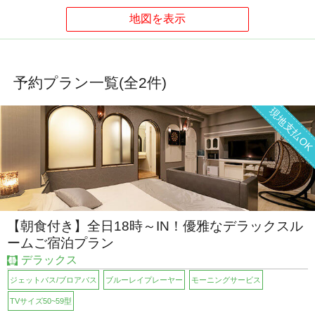
予約プラン一覧(全
2
件)
現地支払O
【朝食付き】全日18時～IN！優雅なデラックスル
ームご宿泊プラン
デラックス
ジェットバス/ブロアバス
ブルーレイプレーヤー
モーニングサービス
TVサイズ50~59型