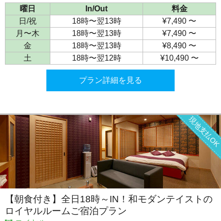
曜日
In/Out
料金
日/祝
18時〜翌13時
¥7,490 〜
月〜木
18時〜翌13時
¥7,490 〜
金
18時〜翌13時
¥8,490 〜
土
18時〜翌12時
¥10,490 〜
プラン詳細を見る
現地支払O
【朝食付き】全日18時～IN！和モダンテイストの
ロイヤルルームご宿泊プラン