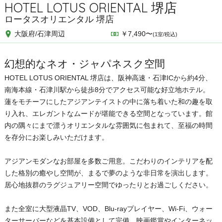
HOTEL LOTUS ORIENTAL 堺店
ロータスオリエンタル 堺店
大阪府/石津周辺
￥7,490〜
(1室/税込)
幻想的なネオ・ジャパネスク空間
HOTEL LOTUS ORIENTAL 堺店は、阪神高速・石津ICから約4分、
南海本線・石津川駅から徒歩8分でアクセス可能な好立地ホテル。
蓮をモチーフにしたアジアンテイストの中に落ち着いた和の趣を取
り入れ、エレガントなムードが堪能できる空間となっています。館
内の隅々にまで漂うオリエンタルな雰囲気に包まれて、至福の時間
を存分にお楽しみいただけます。
アジアンモダンなお部屋を多数ご用意。こだわりのインテリアを配
した格別の癒やし空間が、まるで夢のような非日常を演出します。
居心地抜群のラグジュアリー空間でゆったりとお過ごしください。
また全室に大型液晶TV、VOD、Blu-rayプレイヤー、Wi-Fi、ウォー
ターサーバーなどを基本設備として完備。映画鑑賞やインターネッ