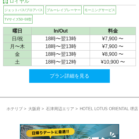
ロイヤル
ジェットバス/ブロアバス
ブルーレイプレーヤー
モーニングサービス
TVサイズ50~59型
曜日
In/Out
料金
日/祝
18時〜翌13時
¥7,900 〜
月〜木
18時〜翌13時
¥7,900 〜
金
18時〜翌13時
¥8,900 〜
土
18時〜翌12時
¥10,900 〜
プラン詳細を見る
ホテリブ
大阪府
石津周辺エリア
HOTEL LOTUS ORIENTAL 堺店