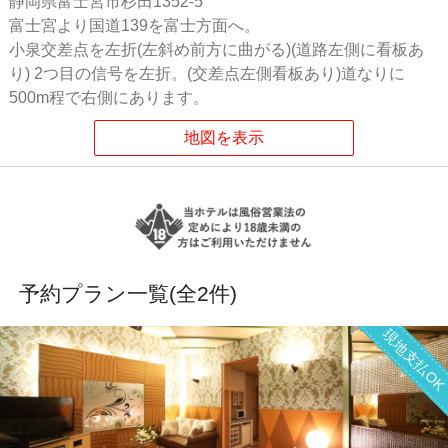
静岡県富士宮市杉田1352-5
富士宮より国道139を富士方面へ。
小泉交差点を左折(左斜め前方に曲がる)(道路左側に看板あ
り) 2つ目の信号を左折。(交差点左側看板あり)道なりに
500m程で右側にあります。
予約プラン一覧(全
2
件)
現地支払O