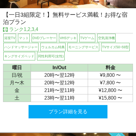
【一日3組限定！】無料サービス満載！お得な宿
泊プラン
ランク1,2,3,4
浴室TV
マット
DVDプレーヤー
VHSデッキ
TVゲーム
空気清浄機
ハンドマッサージャー
ウェルカム特典
モーニングサービス
TVサイズ50~59型
キングサイズベッド
同性利用可(女性)
曜日
In/Out
料金
日/祝
20時〜翌12時
¥9,800 〜
月〜木
20時〜翌12時
¥7,800 〜
金
21時〜翌11時
¥12,800 〜
土
23時〜翌11時
¥15,800 〜
プラン詳細を見る