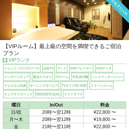
現地支払O
【VIPルーム】最上級の空間を満喫できるご宿泊
プラン
VIPランク
ジェットバス/ブロアバス
浴室TV
マット
DVDプレーヤー
VHSデッキ
マッサージチェア
通信カラオケ
TVゲーム
空気清浄機
ハンドマッサージャー
ウェルカム特典
モーニングサービス
TVサイズ50~59型
スイートルーム
キングサイズベッド
同性利用可(女性)
ドライサウナ
曜日
In/Out
料金
日/祝
20時〜翌12時
¥22,800 〜
月〜木
20時〜翌12時
¥19,800 〜
金
21時〜翌11時
¥22,800 〜