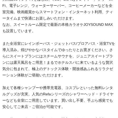
Fi、電子レンジ、ウォーターサーバー、コーヒーメーカーなどを全
室完備。映画鑑賞からスマートフォン・インターネット利用、ティ
ータイムまで快適にお楽しみいただけます。
なお、スイートルーム限定で最新の本格カラオケJOYSOUND MAX
も設置しています。
また全浴室にレインボーバス・ジェットバス/ブロアバス・浴室TVを
導入済み。煌びやかなバスタイムでゆったりとお寛ぎください。さ
らにスイートプランにはスチームサウナを、ジュニアスイートプラ
ンには露天風呂をご用意！まるでホテルスパに来ているような贅沢
気分に包まれて、極上のデトックス体験・開放感あふれるリラクゼ
ーション体験がご堪能いただけます。
加えて各種シャンプーや携帯充電器、コスプレといった無料レンタ
ルグッズが充実。人気のRefaシリーズのシャワーヘッド・ドライヤ
ーなども全室にご用意しています。買い出し不要、手ぶら感覚でも
安心してご来店・ご宿泊が可能です。