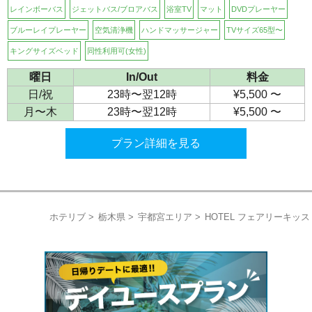
レインボーバス
ジェットバス/ブロアバス
浴室TV
マット
DVDプレーヤー
ブルーレイプレーヤー
空気清浄機
ハンドマッサージャー
TVサイズ65型〜
キングサイズベッド
同性利用可(女性)
曜日
In/Out
料金
日/祝
23時〜翌12時
¥5,500 〜
月〜木
23時〜翌12時
¥5,500 〜
プラン詳細を見る
ホテリブ
栃木県
宇都宮エリア
HOTEL フェアリーキッス