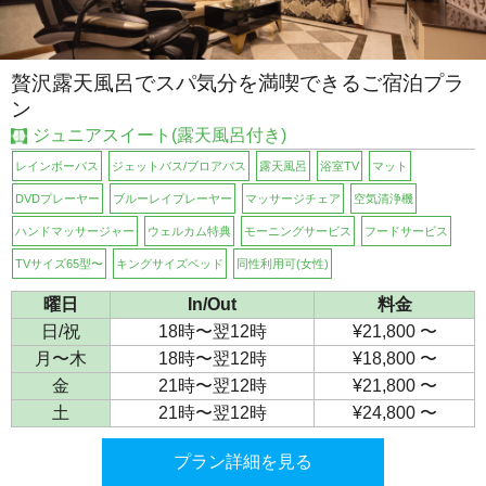
贅沢露天風呂でスパ気分を満喫できるご宿泊プラ
ン
ジュニアスイート(露天風呂付き)
レインボーバス
ジェットバス/ブロアバス
露天風呂
浴室TV
マット
DVDプレーヤー
ブルーレイプレーヤー
マッサージチェア
空気清浄機
ハンドマッサージャー
ウェルカム特典
モーニングサービス
フードサービス
TVサイズ65型〜
キングサイズベッド
同性利用可(女性)
曜日
In/Out
料金
日/祝
18時〜翌12時
¥21,800 〜
月〜木
18時〜翌12時
¥18,800 〜
金
21時〜翌12時
¥21,800 〜
土
21時〜翌12時
¥24,800 〜
プラン詳細を見る