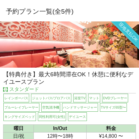
予約プラン一覧(全
5
件)
現地支払O
【特典付き】最大6時間滞在OK！休憩に便利なデ
イユースプラン
スタンダード
レインボーバス
ジェットバス/ブロアバス
浴室TV
マット
DVDプレーヤー
ブルーレイプレーヤー
空気清浄機
ハンドマッサージャー
TVサイズ65型〜
キングサイズベッド
同性利用可(女性)
デイユース
曜日
In/Out
料金
日/祝
12時〜18時
¥14,800 〜