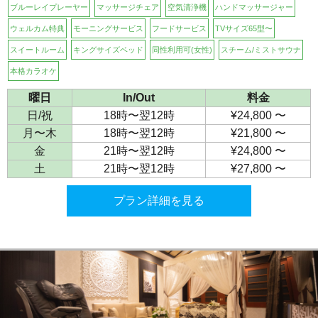
ブルーレイプレーヤー
マッサージチェア
空気清浄機
ハンドマッサージャー
ウェルカム特典
モーニングサービス
フードサービス
TVサイズ65型〜
スイートルーム
キングサイズベッド
同性利用可(女性)
スチーム/ミストサウナ
本格カラオケ
曜日
In/Out
料金
日/祝
18時〜翌12時
¥24,800 〜
月〜木
18時〜翌12時
¥21,800 〜
金
21時〜翌12時
¥24,800 〜
土
21時〜翌12時
¥27,800 〜
プラン詳細を見る