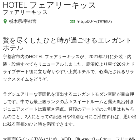
HOTEL フェアリーキッス
フェアリーキッス
栃木県/宇都宮
￥5,500〜
(1室/税込)
贅を尽くしたひと時が過ごせるエレガント
ホテル
宇都宮市内のHOTEL フェアリーキッスが、2021年7月に外装・内
装・設備すべてをリニューアルしました。鹿沼ICより車で20分とド
ライブデート後に立ち寄りやすい上質ホテルで、心満たされるリラ
ックスタイムをどうぞ。
ラグジュアリーな雰囲気を演出するエレガントモダン空間が目白押
しです。中でも最上級ランクの広々スイートルームと露天風呂付き
ジュニアスイートは豪華さ満点。普段のデートでのご利用はもちろ
んのこと、2人にとっての記念日や特別な日にご滞在すれば、思い出
に残る至福のひと時を満喫できます。
大画面65インチTVをはじめ、VOD、Blu-rayプレイヤー、フリーWi-