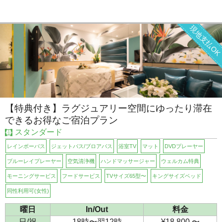
現地支払O
【特典付き】ラグジュアリー空間にゆったり滞在
できるお得なご宿泊プラン
スタンダード
レインボーバス
ジェットバス/ブロアバス
浴室TV
マット
DVDプレーヤー
ブルーレイプレーヤー
空気清浄機
ハンドマッサージャー
ウェルカム特典
モーニングサービス
フードサービス
TVサイズ65型〜
キングサイズベッド
同性利用可(女性)
曜日
In/Out
料金
日/祝
18時〜翌12時
¥18,800 〜