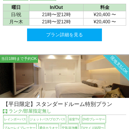
曜日
In/Out
料金
日/祝
21時〜翌12時
¥20,400 〜
月〜木
21時〜翌12時
¥20,400 〜
プラン詳細を見る
現地支払O
当日18時まで予約OK
【平日限定】スタンダードルーム特別プラン
ランク/部屋指定無し
レインボーバス
ジェットバス/ブロアバス
浴室TV
DVDプレーヤー
ブルーレイプレーヤー
通信カラオケ
空気清浄機
TVサイズ65型〜