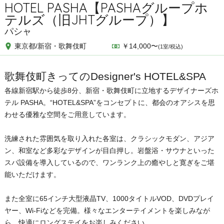
HOTEL PASHA【PASHAグループホ
テルズ（旧JHTグループ）】
パシャ
東京都/新宿・歌舞伎町
￥14,000〜
(1室/税込)
歌舞伎町きってのDesigner's HOTEL&SPA
各線新宿駅から徒歩8分、新宿・歌舞伎町に立地するデザイナーズホ
テル PASHA。“HOTEL&SPA”をコンセプトに、都会のオアシスを思
わせる優雅な空間をご用意しています。
洗練された雰囲気を取り入れた各室は、クラシックモダン、アジア
ン、和室など多彩なデザインが目白押し。岩盤浴・サウナといった
スパ設備を導入しているので、ワンランク上の癒やしと寛ぎをご堪
能いただけます。
また全室に65インチ大型液晶TV、1000タイトルVOD、DVDプレイ
ヤー、Wi-Fiなどを完備。様々なエンターテイメントを楽しみなが
ら、快適にロングステイをお楽しみください。