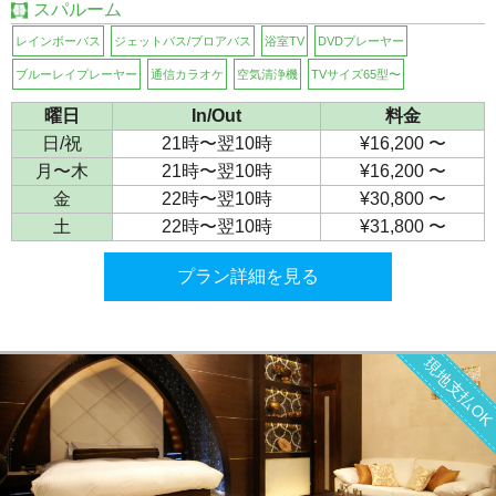
スパルーム
レインボーバス
ジェットバス/ブロアバス
浴室TV
DVDプレーヤー
ブルーレイプレーヤー
通信カラオケ
空気清浄機
TVサイズ65型〜
曜日
In/Out
料金
日/祝
21時〜翌10時
¥16,200 〜
月〜木
21時〜翌10時
¥16,200 〜
金
22時〜翌10時
¥30,800 〜
土
22時〜翌10時
¥31,800 〜
プラン詳細を見る
現地支払O