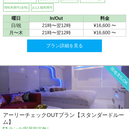
同性利用可(女性)
お1人様利用可
曜日
In/Out
料金
日/祝
21時〜翌12時
¥16,600 〜
月〜木
21時〜翌12時
¥16,600 〜
プラン詳細を見る
現地支払O
アーリーチェックOUTプラン【スタンダードルー
ム】
ランク/部屋指定無し