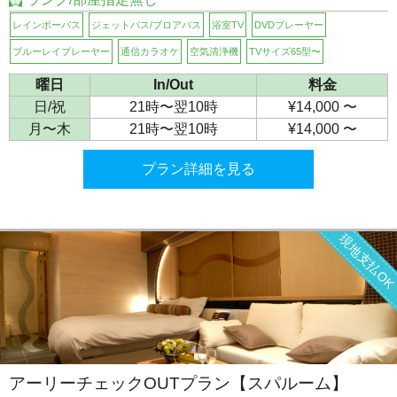
レインボーバス
ジェットバス/ブロアバス
浴室TV
DVDプレーヤー
ブルーレイプレーヤー
通信カラオケ
空気清浄機
TVサイズ65型〜
曜日
In/Out
料金
日/祝
21時〜翌10時
¥14,000 〜
月〜木
21時〜翌10時
¥14,000 〜
プラン詳細を見る
現地支払O
アーリーチェックOUTプラン【スパルーム】