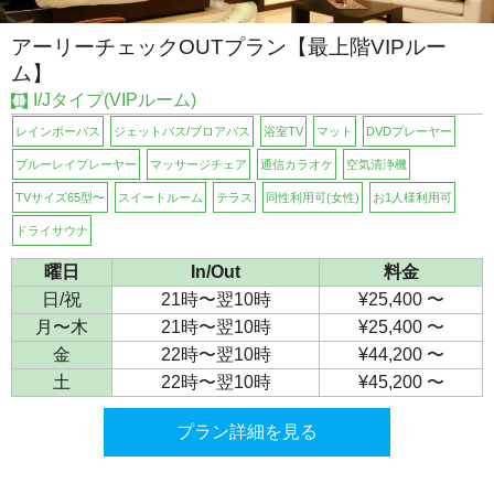
アーリーチェックOUTプラン【最上階VIPルー
ム】
I/Jタイプ(VIPルーム)
レインボーバス
ジェットバス/ブロアバス
浴室TV
マット
DVDプレーヤー
ブルーレイプレーヤー
マッサージチェア
通信カラオケ
空気清浄機
TVサイズ65型〜
スイートルーム
テラス
同性利用可(女性)
お1人様利用可
ドライサウナ
曜日
In/Out
料金
日/祝
21時〜翌10時
¥25,400 〜
月〜木
21時〜翌10時
¥25,400 〜
金
22時〜翌10時
¥44,200 〜
土
22時〜翌10時
¥45,200 〜
プラン詳細を見る