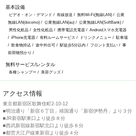
基本設備
ビデオ・オン・デマンド
有線放送
無料Wi-Fi(無線LAN)
公衆
無線LAN(docomo)
公衆無線LAN(au)
公衆無線LAN(SoftBank)
男性化粧品
女性化粧品
携帯電話充電器
Androidスマホ充電器
iPhone充電器
有料ルームサービス
ドリンクメニュー
駐車場
飲食物持込
途中外出可
駅徒歩5分以内
フロント支払い
事
前荷物預かり
無料サービス/レンタル
各種シャンプー
美容グッズ
アクセス情報
東京都新宿区歌舞伎町2-10-12
■明治通り「新宿６丁目」靖国通り「新宿伊勢丹」より３分
■JR新宿駅東口より徒歩８分
■西武新宿線新宿駅北口より徒歩８分
■都営大江戸線東新宿より徒歩４分