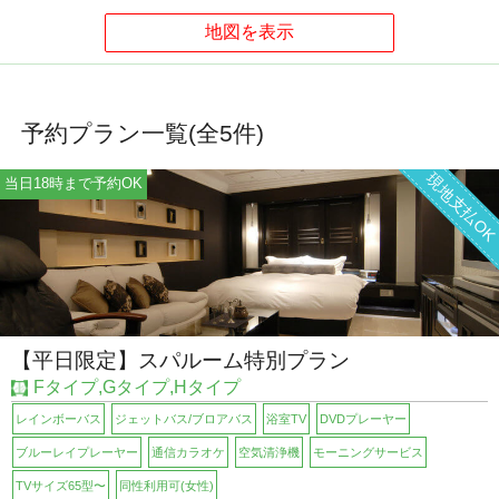
予約プラン一覧(全
5
件)
現地支払O
当日18時まで予約OK
【平日限定】スパルーム特別プラン
Fタイプ,Gタイプ,Hタイプ
レインボーバス
ジェットバス/ブロアバス
浴室TV
DVDプレーヤー
ブルーレイプレーヤー
通信カラオケ
空気清浄機
モーニングサービス
TVサイズ65型〜
同性利用可(女性)