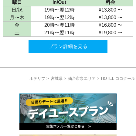
曜日
In/Out
料金
日/祝
19時〜翌12時
¥13,800 〜
月〜木
19時〜翌12時
¥13,800 〜
金
20時〜翌11時
¥16,800 〜
土
21時〜翌11時
¥19,800 〜
プラン詳細を見る
ホテリブ
宮城県
仙台市泉エリア
HOTEL ココクール