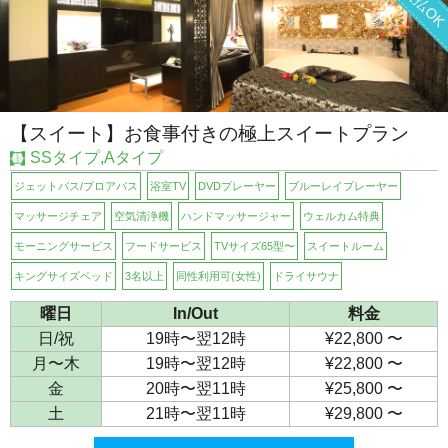
【スイート】お食事付きの極上スイートプラン
SSタイプ,Aタイプ
ジェットバス/ブロアバス
浴室TV
DVDプレーヤー
ブルーレイプレーヤー
マッサージチェア
空気清浄機
ハンドマッサージャー
ウェルカム特典
モーニングサービス
フードサービス
TVサイズ65型〜
スイートルーム
キングサイズベッド
3名以上
同性利用可(女性)
ドライサウナ
曜日
In/Out
料金
日/祝
19時〜翌12時
¥22,800 〜
月〜木
19時〜翌12時
¥22,800 〜
金
20時〜翌11時
¥25,800 〜
土
21時〜翌11時
¥29,800 〜