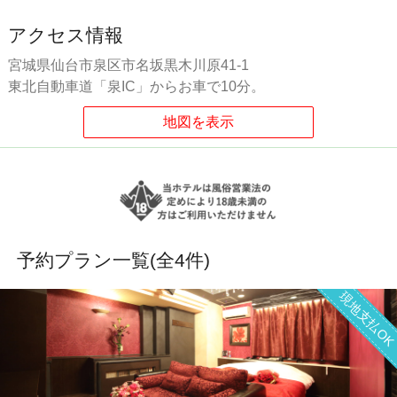
アクセス情報
宮城県仙台市泉区市名坂黒木川原41-1
東北自動車道「泉IC」からお車で10分。
予約プラン一覧(全
4
件)
現地支払O