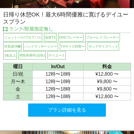
日帰り休憩OK！最大6時間優雅に寛げるデイユー
スプラン
ランク/部屋指定無し
ジェットバス/ブロアバス
浴室TV
DVDプレーヤー
ブルーレイプレーヤー
空気清浄機
ハンドマッサージャー
TVサイズ65型〜
キングサイズベッド
3名以上
同性利用可(女性)
デイユース
曜日
In/Out
料金
日/祝
12時〜18時
¥12,800 〜
月〜木
12時〜18時
¥9,800 〜
金
12時〜18時
¥9,800 〜
土
12時〜18時
¥12,800 〜
プラン詳細を見る