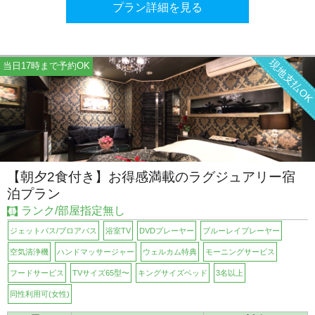
プラン詳細を見る
現地支払O
当日17時まで予約OK
【朝夕2食付き】お得感満載のラグジュアリー宿
泊プラン
ランク/部屋指定無し
ジェットバス/ブロアバス
浴室TV
DVDプレーヤー
ブルーレイプレーヤー
空気清浄機
ハンドマッサージャー
ウェルカム特典
モーニングサービス
フードサービス
TVサイズ65型〜
キングサイズベッド
3名以上
同性利用可(女性)