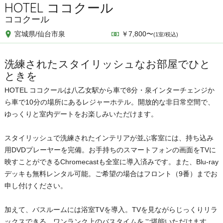
HOTEL ココクール
ココクール
宮城県/仙台市泉
￥7,800〜
(1室/税込)
洗練されたスタイリッシュなお部屋でひと
ときを
HOTEL ココクールは八乙女駅から車で8分・泉インターチェンジか
ら車で10分の場所にあるレジャーホテル。開放的な非日常空間で、
ゆっくりと室内デートをお楽しみいただけます。
スタイリッシュで洗練されたインテリアが並ぶ客室には、持ち込み
用DVDプレーヤーを完備。お手持ちのスマートフォンの画面をTVに
映すことができるChromecastも全室に導入済みです。また、Blu-ray
デッキも無料レンタル可能。ご希望の場合はフロント（9番）までお
申し付けください。
加えて、バスルームには浴室TVを導入。TVを見ながらじっくりリラ
ックスできる、ワンランク上のバスタイムをご堪能いただけます。