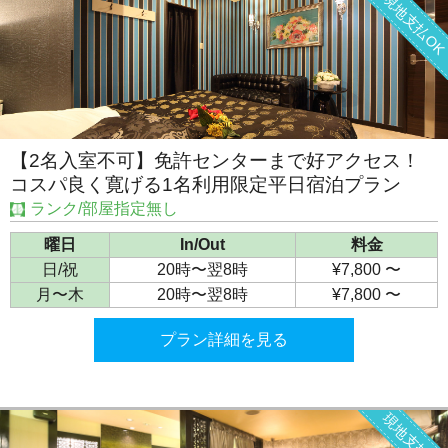
現地支払O
【2名入室不可】免許センターまで好アクセス！
コスパ良く寛げる1名利用限定平日宿泊プラン
ランク/部屋指定無し
曜日
In/Out
料金
日/祝
20時〜翌8時
¥7,800 〜
月〜木
20時〜翌8時
¥7,800 〜
プラン詳細を見る
現地支払O