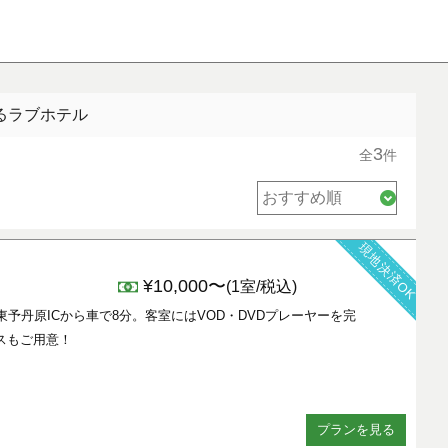
るラブホテル
3
全
件
現地決済OK
¥10,000〜
(1室/税込)
・東予丹原ICから車で8分。客室にはVOD・DVDプレーヤーを完
スもご用意！
プランを見る