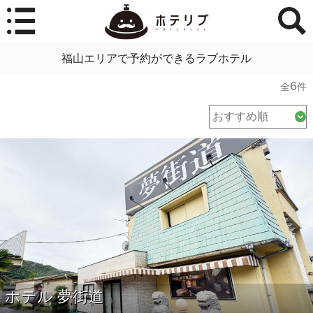
福山エリアで予約ができるラブホテル
6
全
件
ホテル 夢街道