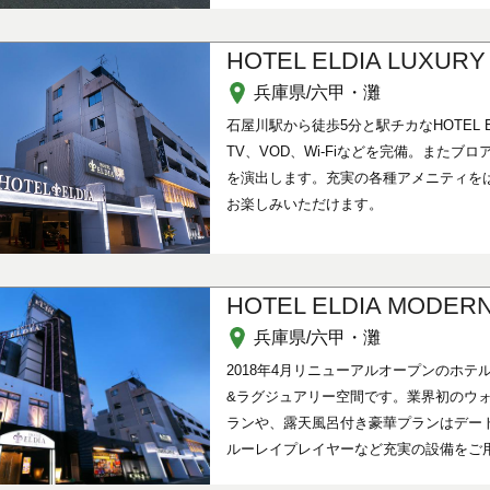
HOTEL ELDIA LUXUR
兵庫県/六甲・灘
石屋川駅から徒歩5分と駅チカなHOTEL 
TV、VOD、Wi-Fiなどを完備。また
を演出します。充実の各種アメニティを
お楽しみいただけます。
HOTEL ELDIA MODE
兵庫県/六甲・灘
2018年4月リニューアルオープンのホ
&ラグジュアリー空間です。業界初のウォ
ランや、露天風呂付き豪華プランはデート
ルーレイプレイヤーなど充実の設備をご