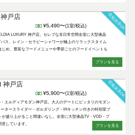
現地決済OK
Y 神戸店
¥5,490〜
(1室/税込)
ELDIA LUXURY 神戸店。セレブな非日常空間全室に大型液晶
ブロアバス、レイン・セラピーシャワーが極上のリラックスタイム
はじめ、豊富なフードメニューや季節ごとのフードイベントも
プランを見る
現地決済OK
RN 神戸店
¥5,900〜
(1室/税込)
テル・エルディアモダン神戸店。大人のデートにピッタリのモダン
ータースライダー・ボルダリング・IHキッチン付きの特別室プ
が盛り上がること間違いなし。全室に大型液晶TV・VOD・ブ
用意しています。
プランを見る