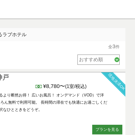
るラブホテル
3
全
件
現地決済OK
神戸
¥8,780〜
(1室/税込)
るより断然お得！ 広いお風呂！ オンデマンド（VOD）で洋
もちろん無料で利用可能。 長時間の滞在でも快適にお過ごしくだ
贅沢なひとときをどうぞ。
プランを見る