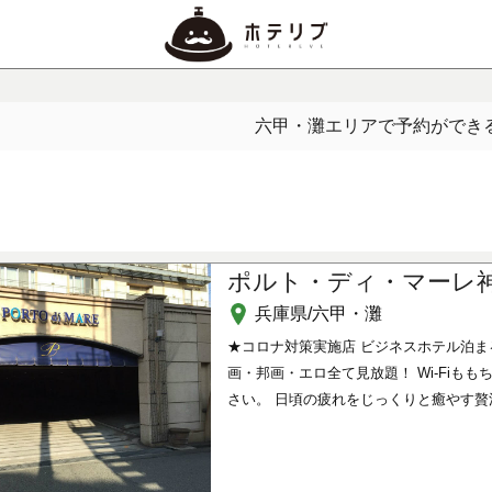
六甲・灘エリアで予約ができ
ポルト・ディ・マーレ
兵庫県/六甲・灘
★コロナ対策実施店 ビジネスホテル泊ま
画・邦画・エロ全て見放題！ Wi-Fiも
さい。 日頃の疲れをじっくりと癒やす