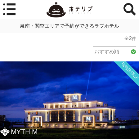
泉南・関空エリアで予約ができるラブホテル
2
全
件
現地決済O
MYTH M