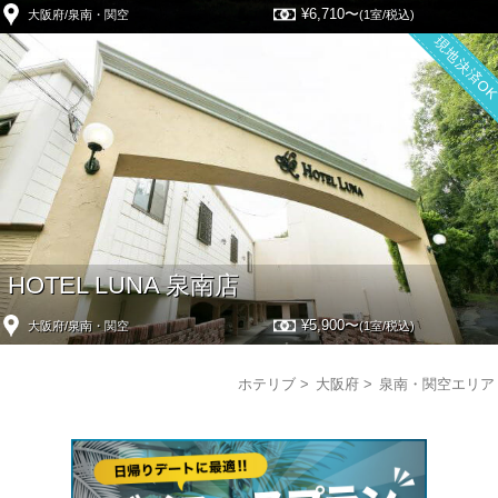
¥6,710〜
大阪府/泉南・関空
(1室/税込)
現地決済O
HOTEL LUNA 泉南店
¥5,900〜
大阪府/泉南・関空
(1室/税込)
ホテリブ
大阪府
泉南・関空エリア