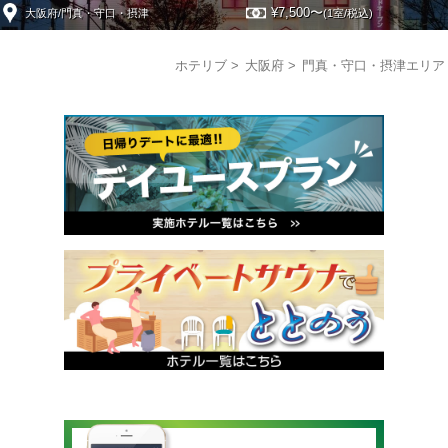
¥7,500〜
大阪府/門真・守口・摂津
(1室/税込)
ホテリブ
大阪府
門真・守口・摂津エリア