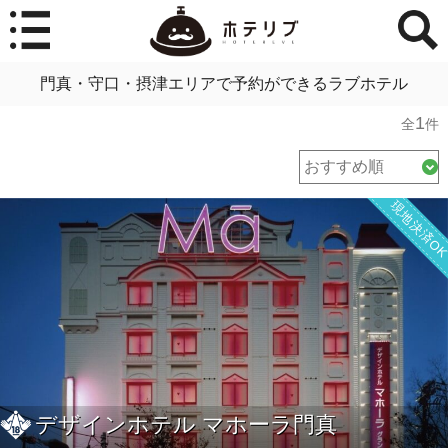
門真・守口・摂津エリアで予約ができるラブホテル
1
全
件
現地決済O
デザインホテル マホーラ門真