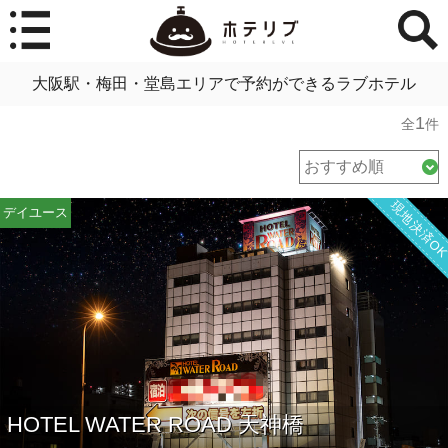
大阪駅・梅田・堂島エリアで予約ができるラブホテル
1
全
件
現地決済O
デイユース
HOTEL WATER ROAD 天神橋