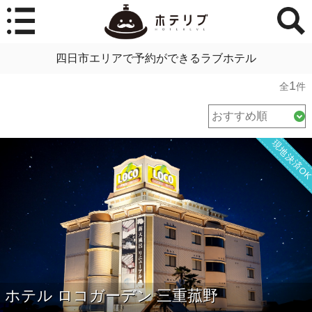
四日市エリアで予約ができるラブホテル
1
全
件
現地決済O
ホテル ロコガーデン 三重菰野