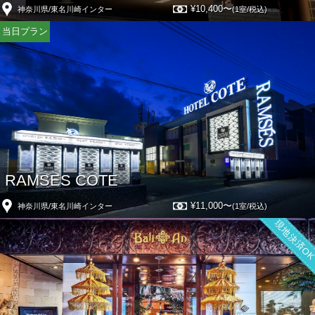
¥10,400〜
神奈川県/東名川崎インター
(1室/税込)
当日プラン
RAMSES COTE
¥11,000〜
神奈川県/東名川崎インター
(1室/税込)
現地決済O