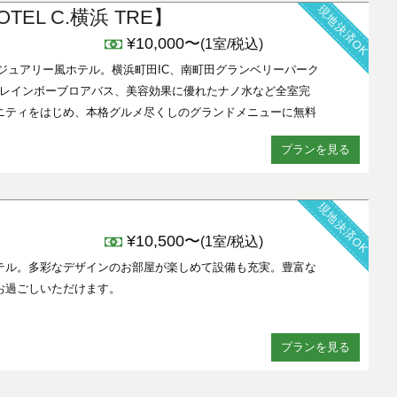
現地決済OK
EL C.横浜 TRE】
¥10,000〜
(1室/税込)
グジュアリー風ホテル。横浜町田IC、南町田グランベリーパーク
Fi、レインボーブロアバス、美容効果に優れたナノ水など全室完
ニティをはじめ、本格グルメ尽くしのグランドメニューに無料
プランを見る
現地決済OK
¥10,500〜
(1室/税込)
テル。多彩なデザインのお部屋が楽しめて設備も充実。豊富な
お過ごしいただけます。
プランを見る