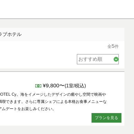
ラブホテル
5
全
件
¥9,800〜
(1室/税込)
 HOTEL Cy。海をイメージしたデザインの癒やし空間で映画や
満喫できます。さらに専属シェフによる本格お食事メニューな
アムデートをお楽しみください。
プランを見る