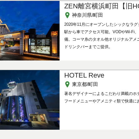
ZEN離宮横浜町田【旧HOT
神奈川県/町田
2020年11月にオープンしたシックなラ
駅から車でアクセス可能。VODやWi-
備。コーマ糸のタオル他オリジナルアメ
ドリンクバーまでご提供。
HOTEL Reve
東京都/町田
著名デザイナーによるこだわり満載のホ
フードメニューやアメニティ類で快適に